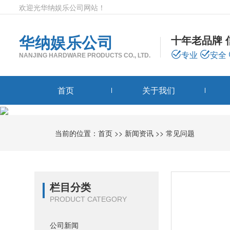
欢迎光华纳娱乐公司网站！
华纳娱乐公司
十年老品牌 
专业
安全
NANJING HARDWARE PRODUCTS CO., LTD.
首页
关于我们
当前的位置：
首页
>>
新闻资讯
>>
常见问题
栏目分类
PRODUCT CATEGORY
公司新闻