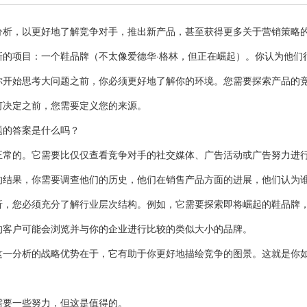
分析，以更好地了解竞争对手，推出新产品，甚至获得更多关于营销策略
新的项目：一个鞋品牌（不太像爱德华·格林，但正在崛起）。你认为他们
你开始思考大问题之前，你必须更好地了解你的环境。您需要探索产品的
何决定之前，您需要定义您的来源。
题的答案是什么吗？
正常的。它需要比仅仅查看竞争对手的社交媒体、广告活动或广告努力进
的结果，你需要调查他们的历史，他们在销售产品方面的进展，他们认为
析，您必须充分了解行业层次结构。例如，它需要探索即将崛起的鞋品牌
的客户可能会浏览并与你的企业进行比较的类似大小的品牌。
这一分析的战略优势在于，它有助于你更好地描绘竞争的图景。这就是你
需要一些努力，但这是值得的。