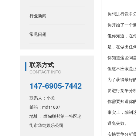
你想进行竞争
行业新闻
你开始了一个
常见问题
但你知道，在
是，在做出任
你知道这些问
联系方式
但这不应该是
CONTACT INFO
为了获得最好
147-6905-7442
要进行竞争分
联系人：小关
你需要知道你
邮箱：md11887
事实上，编制
地址： 缅甸联邦第一特区老
避免失败。
街市华纳娱乐公司
实施竞争分析