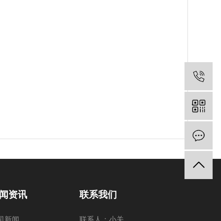
闻资讯
联系我们
司新闻
联系人：小关